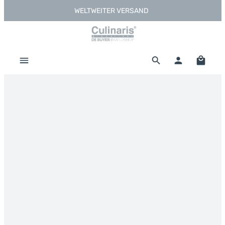
WELTWEITER VERSAND
Zum Hauptinhalt springen
Warenk