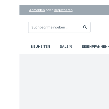
Anmelden
oder
Registrieren
Zum Hauptinhalt springen
Zur Suche springen
Zur Hauptnavigation springen
HOME
NEUHEITEN
SALE %
EISENPFANNEN