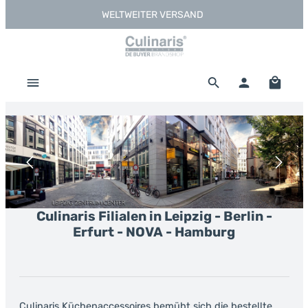
WELTWEITER VERSAND
Zum Hauptinhalt springen
Warenk
Bildergalerie überspringen
Culinaris Filialen in Leipzig - Berlin -
Erfurt - NOVA - Hamburg
Culinaris Küchenaccessoires bemüht sich die bestellte