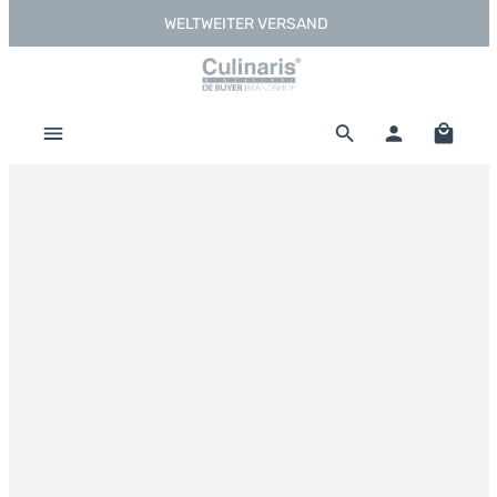
WELTWEITER VERSAND
Zum Hauptinhalt springen
Warenk