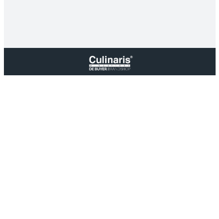
Melden Sie sich jetzt kostenlos für den Culinaris-Newsletter
an und sichern Sie sich 10 % Rabatt auf Ihre nächste
Bestellung. Ausgenommen sind bereits reduzierte Artikel,
Elektro Artikel, Bücher und Gutscheine.
E-Mail-Adresse*
Datenschutz
Ich habe die
Datenschutzbestimmungen
zur
Kenntnis genommen und die
AGB
gelesen und bin