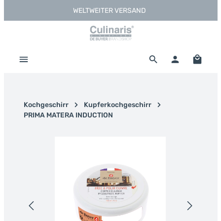
WELTWEITER VERSAND
Zum Hauptinhalt springen
Warenk
Kochgeschirr
Kupferkochgeschirr
PRIMA MATERA INDUCTION
Bildergalerie überspringen