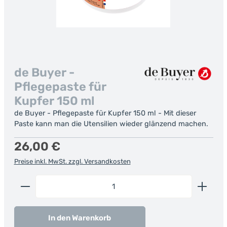
de Buyer -
Pflegepaste für
Kupfer 150 ml
de Buyer - Pflegepaste für Kupfer 150 ml - Mit dieser
Paste kann man die Utensilien wieder glänzend machen.
Regulärer Preis:
26,00 €
Preise inkl. MwSt. zzgl. Versandkosten
Produkt Anzahl: Gib den gewünschten Wert ein od
In den Warenkorb