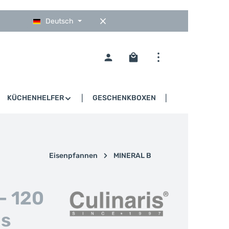
Deutsch
Warenkorb enthält 0 Pos
KÜCHENHELFER
GESCHENKBOXEN
GASTRO
Eisenpfannen
MINERAL B
- 120
is