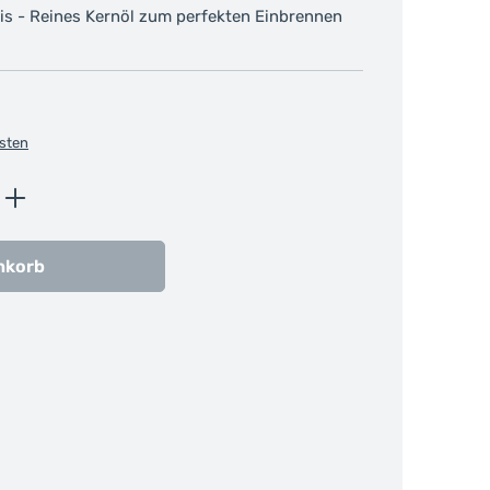
aris - Reines Kernöl zum perfekten Einbrennen
osten
ib den gewünschten Wert ein oder benutz
nkorb