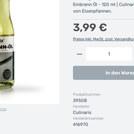
Einbrenn Öl - 120 ml | Culin
von Eisenpfannen.
Regulärer Preis:
3,99 €
Preise inkl. MwSt. zzgl. Versandk
Produkt Anzahl: G
In den Ware
Produktnummer:
39508
Hersteller:
Culinaris
Herstellernummer:
416970