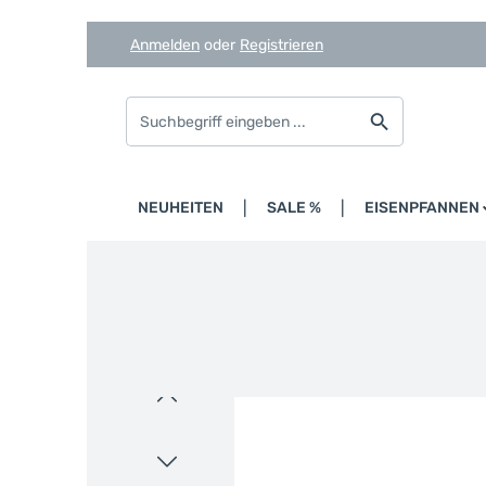
Anmelden
oder
Registrieren
Zum Hauptinhalt springen
Zur Suche springen
Zur Hauptnavigation springen
HOME
NEUHEITEN
SALE %
EISENPFANNEN
Bildergalerie überspringen