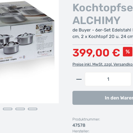
Kochtopfse
ALCHIMY
de Buyer - 6er-Set Edelstahl
cm, 2 x Kochtopf 20 u. 24 cm
Verkaufspreis:
399,00 €
%
Preise inkl. MwSt. zzgl. Versandk
Produkt Anzahl: G
In den Ware
Produktnummer:
47578
Hersteller: