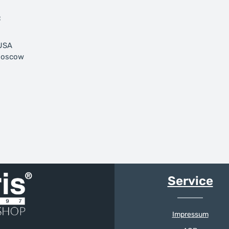
:
 USA
 Moscow
Service
Impressum