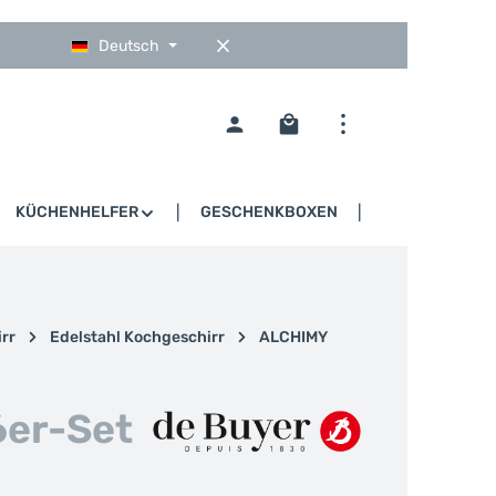
Deutsch
Warenkorb enthält 0 Pos
KÜCHENHELFER
GESCHENKBOXEN
GASTRO
rr
Edelstahl Kochgeschirr
ALCHIMY
6er-Set