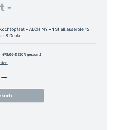
t -
 Kochtopfset - ALCHIMY - 1 Stielkasserole 16
 + 3 Deckel
Regulärer Preis:
573,00 €
(30% gespart)
osten
ib den gewünschten Wert ein oder benutz
nkorb