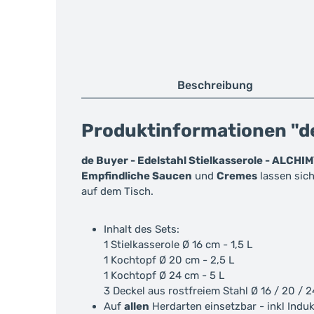
Beschreibung
Produktinformationen "de
de Buyer - Edelstahl Stielkasserole - ALCHI
Empfindliche Saucen
und
Cremes
lassen sich
auf dem Tisch.
Inhalt des Sets:
1 Stielkasserole Ø 16 cm - 1,5 L
1 Kochtopf Ø 20 cm - 2,5 L
1 Kochtopf Ø 24 cm - 5 L
3 Deckel aus rostfreiem Stahl Ø 16 / 20 / 
Auf
allen
Herdarten einsetzbar - inkl Indu