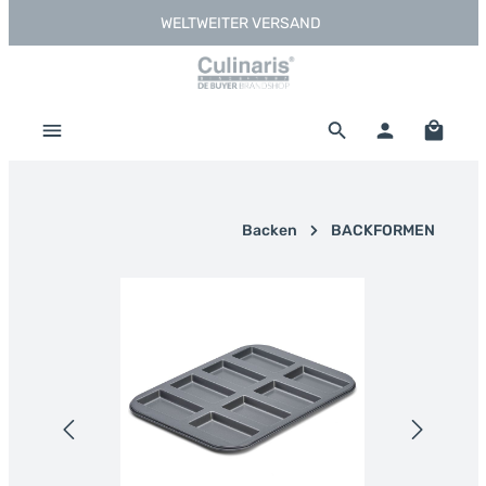
WELTWEITER VERSAND
Zum Hauptinhalt springen
Warenk
Backen
BACKFORMEN
Bildergalerie überspringen