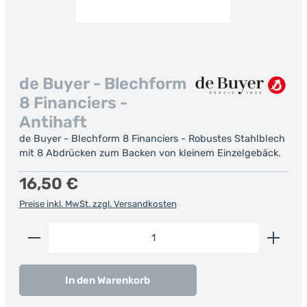
de Buyer - Blechform
8 Financiers -
Antihaft
de Buyer - Blechform 8 Financiers - Robustes Stahlblech
mit 8 Abdrücken zum Backen von kleinem Einzelgebäck.
Regulärer Preis:
16,50 €
Preise inkl. MwSt. zzgl. Versandkosten
Produkt Anzahl: Gib den gewünschten Wert ein od
In den Warenkorb