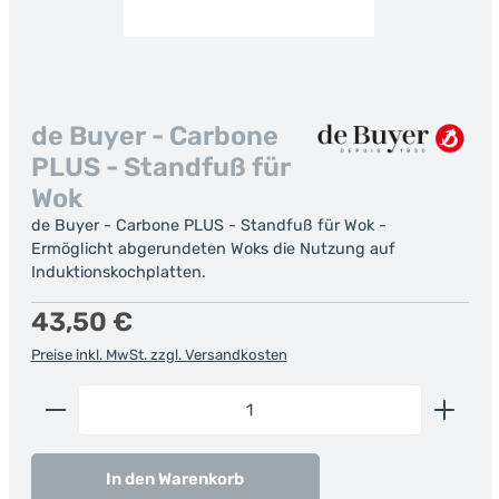
de Buyer - Carbone
PLUS - Standfuß für
Wok
de Buyer - Carbone PLUS - Standfuß für Wok -
Ermöglicht abgerundeten Woks die Nutzung auf
Induktionskochplatten.
Regulärer Preis:
43,50 €
Preise inkl. MwSt. zzgl. Versandkosten
Produkt Anzahl: Gib den gewünschten Wert ein od
In den Warenkorb