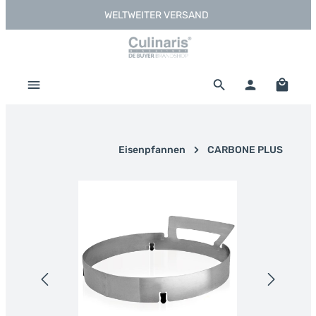
WELTWEITER VERSAND
Zum Hauptinhalt springen
Warenk
Eisenpfannen
CARBONE PLUS
Bildergalerie überspringen