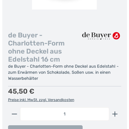
de Buyer -
Charlotten-Form
ohne Deckel aus
Edelstahl 16 cm
de Buyer - Charlotten-Form ohne Deckel aus Edelstahl -
zum Erwärmen von Schokolade, Soßen usw. in einen
Wasserbehälter
Regulärer Preis:
45,50 €
Preise inkl. MwSt. zzgl. Versandkosten
Produkt Anzahl: Gib den gewünschten Wert ein od