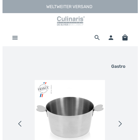
WELTWEITER VERSAND
Zum Hauptinhalt springen
Warenk
Gastro
Bildergalerie überspringen