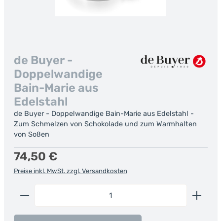
de Buyer -
Doppelwandige
Bain-Marie aus
Edelstahl
de Buyer - Doppelwandige Bain-Marie aus Edelstahl -
Zum Schmelzen von Schokolade und zum Warmhalten
von Soßen
Regulärer Preis:
74,50 €
Preise inkl. MwSt. zzgl. Versandkosten
Produkt Anzahl: Gib den gewünschten Wert ein od