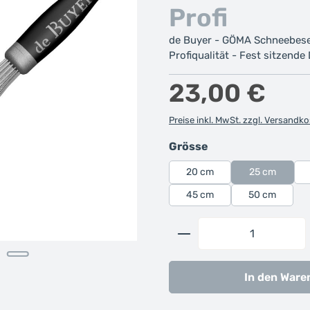
Profi
de Buyer - GÖMA Schneebesen
Profiqualität - Fest sitzende
Regulärer Preis:
23,00 €
Preise inkl. MwSt. zzgl. Versandk
auswählen
Grösse
20 cm
25 cm
45 cm
50 cm
Produkt Anzahl: G
In den Ware