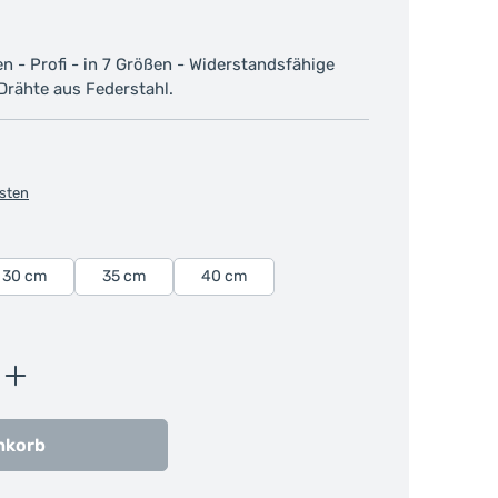
 - Profi - in 7 Größen - Widerstandsfähige
 Drähte aus Federstahl.
osten
30 cm
35 cm
40 cm
ib den gewünschten Wert ein oder benutz
nkorb