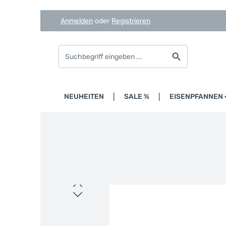
Anmelden
oder
Registrieren
Zum Hauptinhalt springen
Zur Suche springen
Zur Hauptnavigation springen
HOME
NEUHEITEN
SALE %
EISENPFANNEN
Bildergalerie überspringen