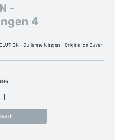
N -
ingen 4
LUTION - Julienne Klingen - Original de Buyer
osten
ib den gewünschten Wert ein oder benutz
nkorb