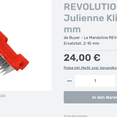
REVOLUTIO
Julienne Kl
mm
de Buyer - La Mandoline REVO
Ersatzteil. 2-10 mm
Regulärer Preis:
24,00 €
Preise inkl. MwSt. zzgl. Versandk
Produkt Anzahl: G
In den Ware
Produktnummer: