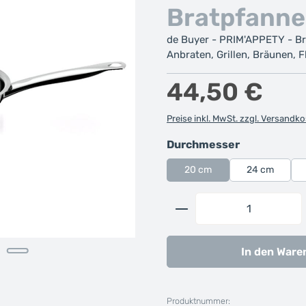
Bratpfanne
de Buyer - PRIM'APPETY - Br
Anbraten, Grillen, Bräunen, 
Regulärer Preis:
44,50 €
Preise inkl. MwSt. zzgl. Versandk
auswählen
Durchmesser
20 cm
24 cm
Produkt Anzahl: G
In den Ware
Produktnummer: