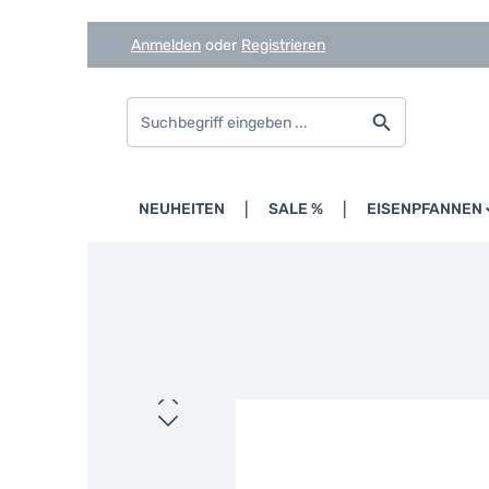
Anmelden
oder
Registrieren
Zum Hauptinhalt springen
Zur Suche springen
Zur Hauptnavigation springen
HOME
NEUHEITEN
SALE %
EISENPFANNEN
Bildergalerie überspringen