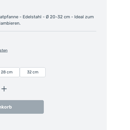
atpfanne - Edelstahl - Ø 20-32 cm - Ideal zum
Flambieren.
osten
28 cm
32 cm
ib den gewünschten Wert ein oder benutz
nkorb